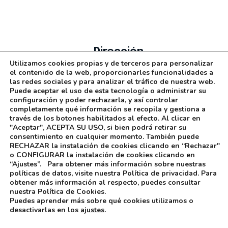
Dirección
Utilizamos cookies propias y de terceros para personalizar
el contenido de la web, proporcionarles funcionalidades a
Calle Los Llanos, Nº 15 28410 - Manzanares el
las redes sociales y para analizar el tráfico de nuestra web.
Real
Puede aceptar el uso de esta tecnología o administrar su
configuración y poder rechazarla, y así controlar
completamente qué información se recopila y gestiona a
través de los botones habilitados al efecto. Al clicar en
"Aceptar", ACEPTA SU USO, si bien podrá retirar su
consentimiento en cualquier momento. También puede
RECHAZAR la instalación de cookies clicando en “Rechazar"
o CONFIGURAR la instalación de cookies clicando en
“Ajustes”. Para obtener más información sobre nuestras
Política de Privacidad
–
Aviso Legal
–
Política de
políticas de datos, visite nuestra Política de privacidad. Para
Cookies
obtener más información al respecto, puedes consultar
nuestra Política de Cookies.
Puedes aprender más sobre qué cookies utilizamos o
desactivarlas en los
ajustes
.
Página creada por
Judith Evuy