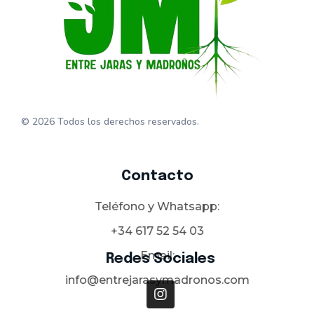
Entre Jaras y Madroños
Jardinería
© 2026 Todos los derechos reservados.
Contacto
Teléfono y Whatsapp:
+34 617 52 54 03
Email:
Redes Sociales
info@entrejarasymadronos.com